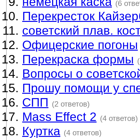
немецкая каска
(6 отве
Перекресток Кайзер
советский плав. кос
Офицерские погоны
Перекраска формы
Вопросы о советско
Прошу помощи у сп
СПП
(2 ответов)
Mass Effect 2
(4 ответов)
Куртка
(4 ответов)