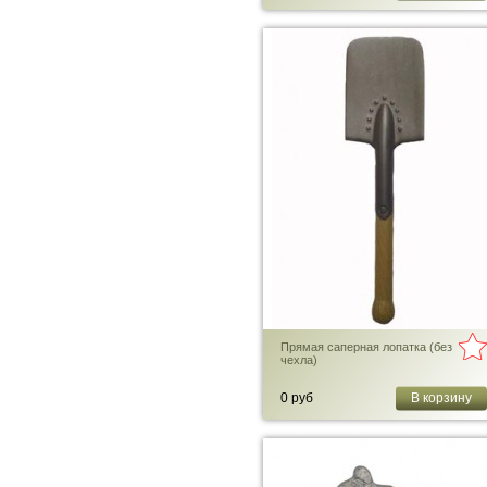
Прямая саперная лопатка (без
чехла)
0 руб
В корзину