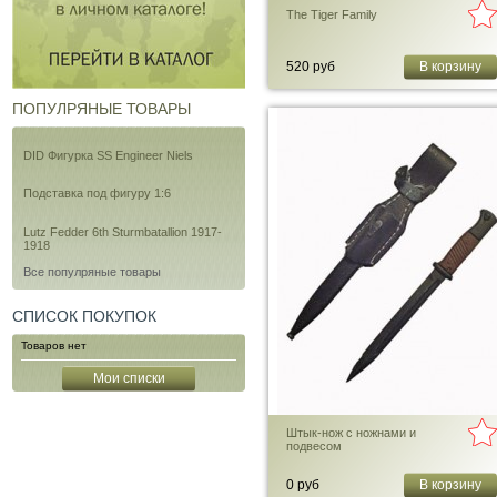
The Tiger Family
520 руб
В корзину
ПОПУЛРЯНЫЕ ТОВАРЫ
DID Фигурка SS Engineer Niels
Подставка под фигуру 1:6
Lutz Fedder 6th Sturmbatallion 1917-
1918
Все популряные товары
СПИСОК ПОКУПОК
Товаров нет
Мои списки
Штык-нож с ножнами и
подвесом
0 руб
В корзину