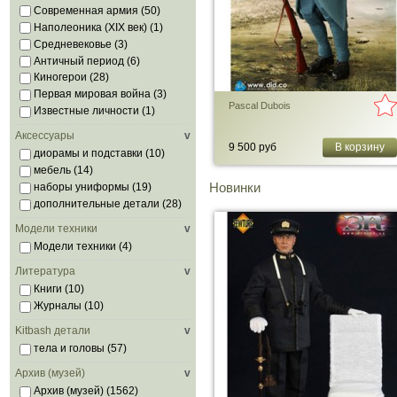
Современная армия
(50)
Наполеоника (XIX век)
(1)
Средневековье
(3)
Античный период
(6)
Киногерои
(28)
Первая мировая война
(3)
Pascal Dubois
Известные личности
(1)
Аксессуары
v
9 500 руб
В корзину
диорамы и подставки
(10)
мебель
(14)
Новинки
наборы униформы
(19)
дополнительные детали
(28)
Модели техники
v
Модели техники
(4)
Литература
v
Книги
(10)
Журналы
(10)
Kitbash детали
v
тела и головы
(57)
Архив (музей)
v
Архив (музей)
(1562)