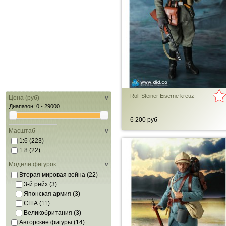
Rolf Steiner Eiserne kreuz
Цена (руб)
v
Диапазон:
0 - 29000
6 200 руб
Масштаб
v
1:6
(223)
1:8
(22)
Модели фигурок
v
Вторая мировая война
(22)
3-й рейх
(3)
Японская армия
(3)
США
(11)
Великобритания
(3)
Авторские фигуры
(14)