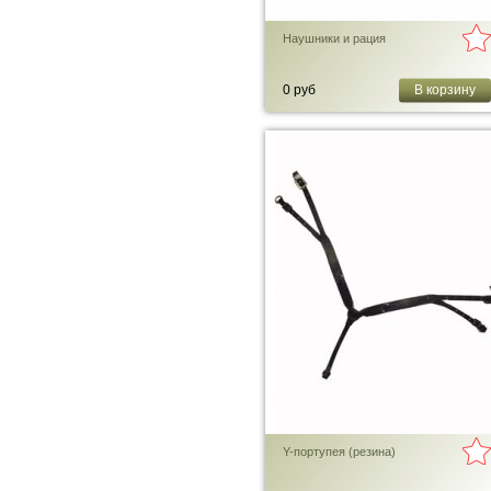
Наушники и рация
0 руб
В корзину
Y-портупея (резина)