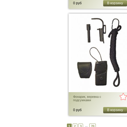
0 руб
В корзину
Фонарик, веревка с
подсумками
0 руб
В корзину
1
2
3
70
...