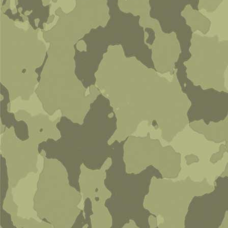
Y-портупея (резина)
0 руб
В корзину