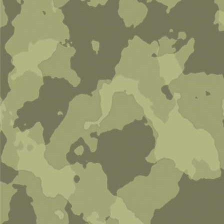
Коричневый берет
270 руб
В корзину
Камуфляжная блуза со штанами
(erbsentarn)
0 руб
В корзину