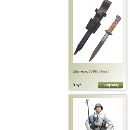
Штык-нож S84/98 (Josef)
0 руб
В корзину