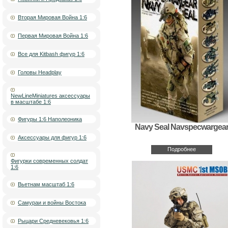
Вторая Мировая Война 1:6
Первая Мировая Война 1:6
Все для Kitbash фигур 1:6
Головы Headplay
NewLineMiniatures аксессуары
в масштабе 1:6
Фигуры 1:6 Наполеоника
Navy Seal Navspecwargea
Аксессуары для фигур 1:6
Подробнее
Фигурки современных солдат
1:6
Вьетнам масштаб 1:6
Самураи и войны Востока
Рыцари Средневековья 1:6