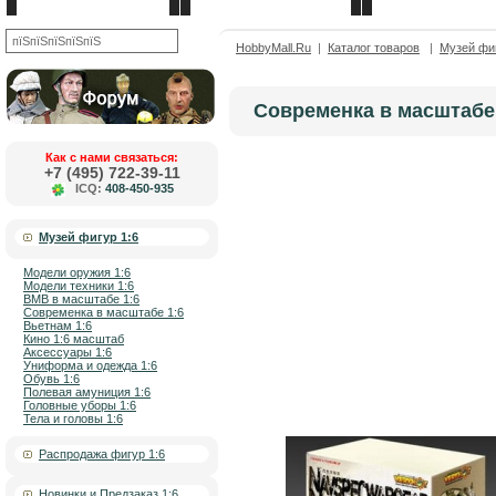
Новости
О компании
Каталог товаров
OK
HobbyMall.Ru
|
Каталог товаров
|
Музей фиг
Современка в масштабе
Как с нами связаться:
+7 (495) 722-39-11
ICQ:
408-450-935
Музей фигур 1:6
Модели оружия 1:6
Модели техники 1:6
ВМВ в масштабе 1:6
Современка в масштабе 1:6
Вьетнам 1:6
Кино 1:6 масштаб
Аксессуары 1:6
Униформа и одежда 1:6
Обувь 1:6
Полевая амуниция 1:6
Головные уборы 1:6
Тела и головы 1:6
Распродажа фигур 1:6
Новинки и Предзаказ 1:6