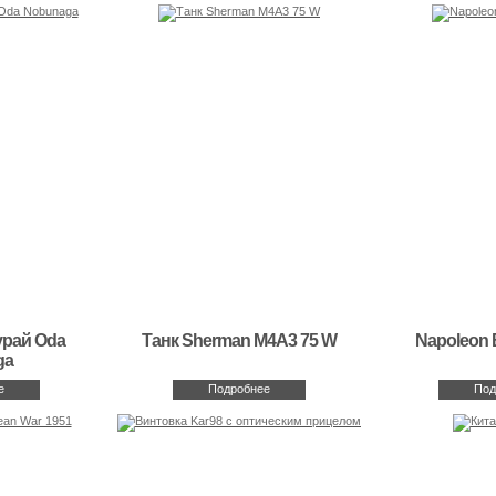
урай Oda
Танк Sherman M4A3 75 W
Napoleon 
ga
е
Подробнее
Под