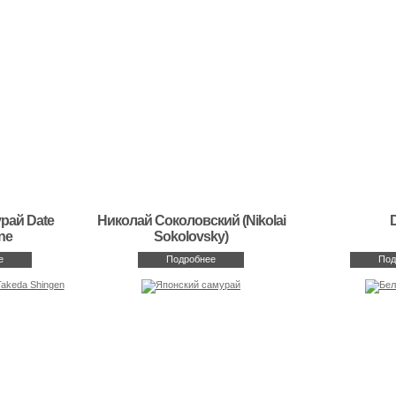
рай Date
Николай Соколовский (Nikolai
ne
Sokolovsky)
е
Подробнее
Под