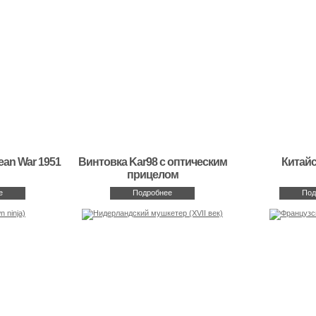
ean War 1951
Винтовка Kar98 с оптическим
Китайс
прицелом
е
Подробнее
Под