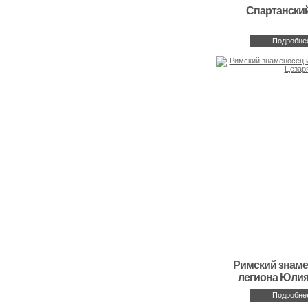
Спартански
Подробне
Римский знаме
легиона Юлия
Подробне