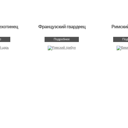
ехотинец
Французский гвардеец
Римский
е
Подробнее
Под