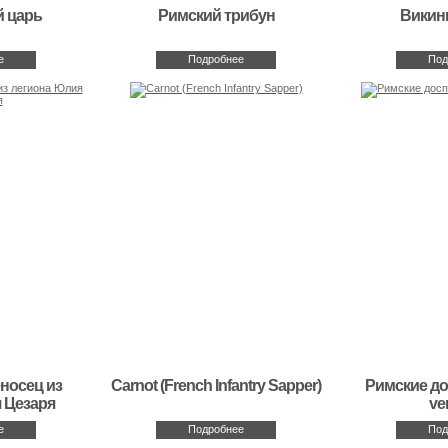
й царь
Римский трибун
Викинг
е
Подробнее
Под
носец из
Carnot (French Infantry Sapper)
Римские до
 Цезаря
ve
е
Подробнее
Под