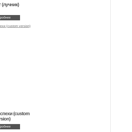
 (лучник)
робнее
спехи (custom
rsion)
робнее