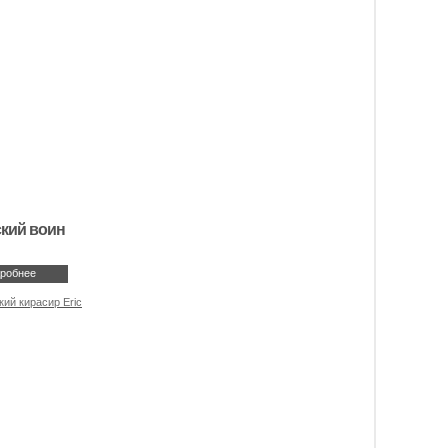
кий воин
робнее