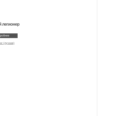
 легионер
робнее