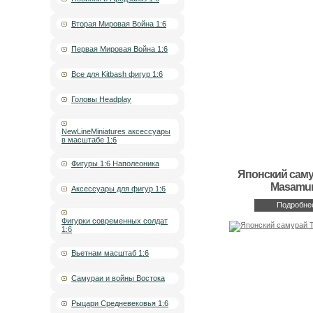
Вторая Мировая Война 1:6
Первая Мировая Война 1:6
Все для Kitbash фигур 1:6
Головы Headplay
NewLineMiniatures аксессуары
в масштабе 1:6
Фигуры 1:6 Наполеоника
Японский саму
Masamu
Аксессуары для фигур 1:6
Подробне
Фигурки современных солдат
1:6
Вьетнам масштаб 1:6
Самураи и войны Востока
Рыцари Средневековья 1:6