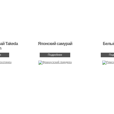
ай Takeda
Японский самурай
Белый
n
е
Подробнее
Под