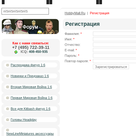
Новости
О компании
Каталог товаров
OK
HobbyMall.Ru
|
Регистрация
Регистрация
Фамилия:
*
Имя:
*
Как с нами связаться:
Отчество:
+7 (495) 722-39-11
E-mail:
*
ICQ:
408-450-935
Пароль:
*
Повтор пароля:
*
Распродажа фигур 1:6
Новинки и Предзаказ 1:6
Вторая Мировая Война 1:6
Первая Мировая Война 1:6
Все для Kitbash фигур 1:6
Головы Headplay
NewLineMiniatures аксессуары