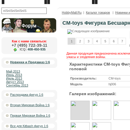
Новости
О компании
Каталог товаров
OK
HobbyMall.Ru
|
Каталог товаров
|
Новинки и
CM-toys Фигурка Бесшарн
Как с нами связаться:
1
2
3
4
5
6
7
+7 (495) 722-39-11
ICQ:
408-450-935
Данная продукция предназначена исключит
ужасы и злодеяния войны.
Новинки и Предзаказ 1:6
Характеристики CM-toys Фиг
головой
Май 2013
Июнь 2013
Июль 2013
Производитель:
CM-toys
Август 2013
Модель
hj006
Сентябрь 2013
Галерея изображений:
Распродажа фигур 1:6
Вторая Мировая Война 1:6
Первая Мировая Война 1:6
Все для Kitbash фигур 1:6