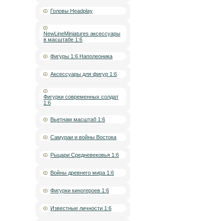
Головы Headplay
NewLineMiniatures аксессуары
в масштабе 1:6
Фигуры 1:6 Наполеоника
Аксессуары для фигур 1:6
Фигурки современных солдат
1:6
Вьетнам масштаб 1:6
Самураи и войны Востока
Рыцари Средневековья 1:6
Войны древнего мира 1:6
Фигурки киногероев 1:6
Известные личности 1:6