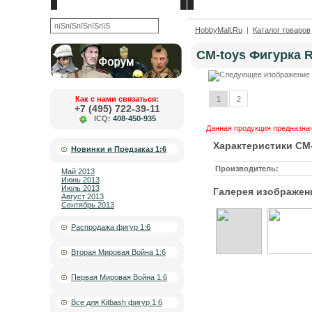
Новости
О компании
OK
HobbyMall.Ru
|
Каталог товаров
CM-toys Фигурка R
Как с нами связаться:
1
2
+7 (495) 722-39-11
ICQ:
408-450-935
Данная продукция предназнач
Характеристики CM-
Новинки и Предзаказ 1:6
Производитель:
Май 2013
Июнь 2013
Июль 2013
Галерея изображен
Август 2013
Сентябрь 2013
Распродажа фигур 1:6
Вторая Мировая Война 1:6
Первая Мировая Война 1:6
Все для Kitbash фигур 1:6