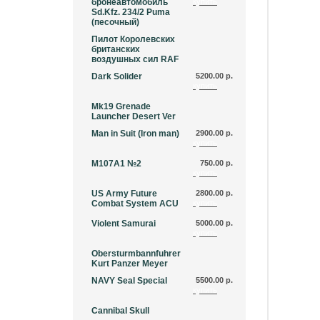
бронеавтомобиль
купить
Sd.Kfz. 234/2 Puma
(песочный)
Пилот Королевских
британских
воздушных сил RAF
Dark Solider
5200.00 р.
купить
Mk19 Grenade
Launcher Desert Ver
Man in Suit (Iron man)
2900.00 р.
купить
М107А1 №2
750.00 р.
купить
US Army Future
2800.00 р.
Combat System ACU
купить
Violent Samurai
5000.00 р.
купить
Obersturmbannfuhrer
Kurt Panzer Meyer
NAVY Seal Special
5500.00 р.
купить
Cannibal Skull