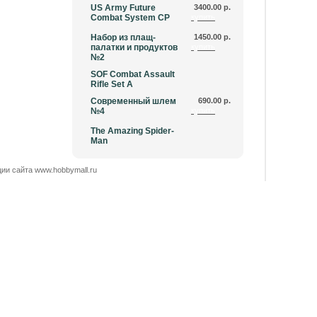
US Army Future
3400.00 р.
Combat System CP
купить
Набор из плащ-
1450.00 р.
палатки и продуктов
купить
№2
SOF Combat Assault
Rifle Set A
Современный шлем
690.00 р.
№4
купить
The Amazing Spider-
Man
ии сайта www.hobbymall.ru