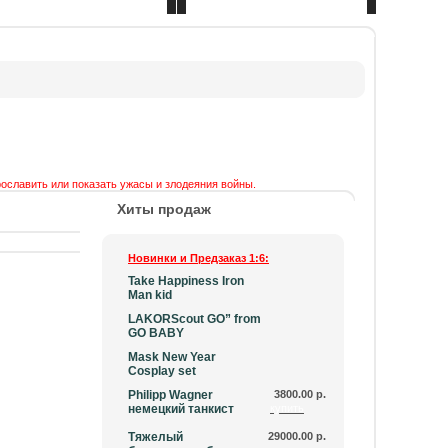
Сделать розничный заказ
Оптовый отдел
рославить или показать ужасы и злодеяния войны.
Хиты продаж
Новинки и Предзаказ 1:6:
Take Happiness Iron
Man kid
LAKORScout GO” from
GO BABY
Mask New Year
Cosplay set
Philipp Wagner
3800.00 р.
немецкий танкист
купить
Тяжелый
29000.00 р.