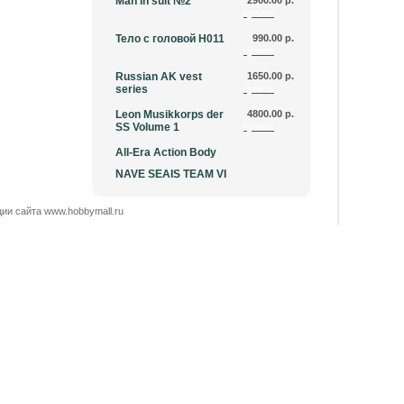
Man in suit №2
2900.00 р.
купить
Тело с головой H011
990.00 р.
купить
Russian AK vest
1650.00 р.
series
купить
Leon Musikkorps der
4800.00 р.
SS Volume 1
купить
All-Era Action Body
NAVE SEAIS TEAM VI
ии сайта www.hobbymall.ru