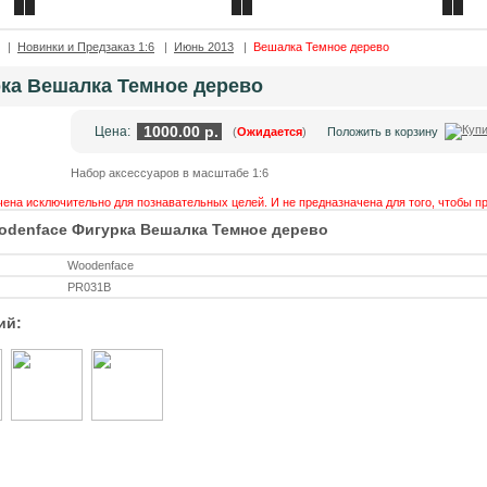
Контакты
Каталог товаров
|
Новинки и Предзаказ 1:6
|
Июнь 2013
|
Вешалка Темное дерево
ка Вешалка Темное дерево
1000.00 р.
Цена:
(
Ожидается
)
Положить в корзину
Набор аксессуаров в масштабе 1:6
ена исключительно для познавательных целей. И не предназначена для того, чтобы п
odenface Фигурка Вешалка Темное дерево
Woodenface
PR031B
ий: