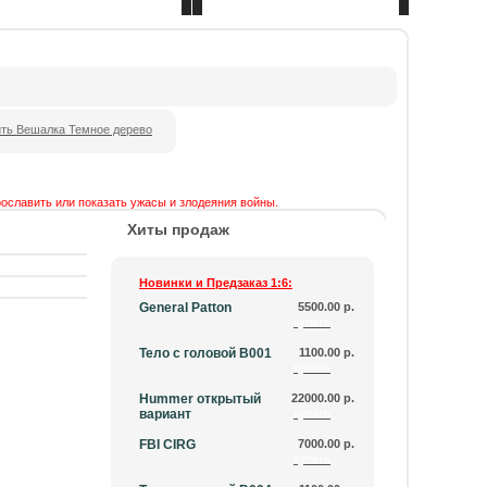
Сделать розничный заказ
Оптовый отдел
рославить или показать ужасы и злодеяния войны.
Хиты продаж
Новинки и Предзаказ 1:6:
General Patton
5500.00 р.
купить
Тело с головой B001
1100.00 р.
купить
Hummer открытый
22000.00 р.
вариант
купить
FBI CIRG
7000.00 р.
купить