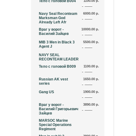
Тело с головой B004
1100.00 р.
купить
Navy Seal Reconteam
6000.00 р.
Marksman God
купить
Already Left Afr
Враг у ворот -
10000.00 р.
Василий Зайцев
купить
MIB 3 Men in Black 3
5500.00 р.
Agent J
купить
NAVY SEAL
RECONTEAM LEADER
Тело с головой B009
1100.00 р.
купить
Russian AK vest
1650.00 р.
series
купить
Gang US
1900.00 р.
купить
Враг у ворот -
3890.00 р.
Василий Григорьевич
купить
Зайцев
MARSOC Marine
Special Operations
Regiment