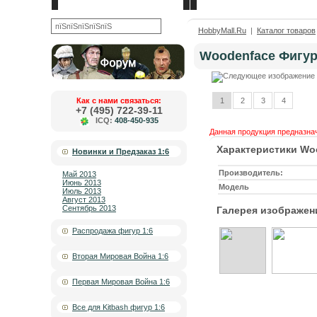
Новости
О компании
OK
HobbyMall.Ru
|
Каталог товаров
Woodenface Фигур
Как с нами связаться:
1
2
3
4
+7 (495) 722-39-11
ICQ:
408-450-935
Данная продукция предназнач
Характеристики Wo
Новинки и Предзаказ 1:6
Производитель:
Май 2013
Июнь 2013
Модель
Июль 2013
Август 2013
Сентябрь 2013
Галерея изображен
Распродажа фигур 1:6
Вторая Мировая Война 1:6
Первая Мировая Война 1:6
Все для Kitbash фигур 1:6