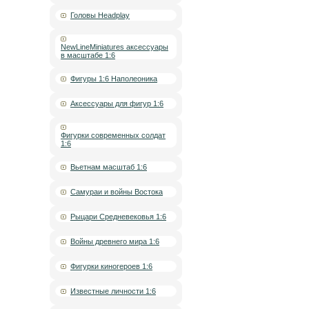
Головы Headplay
NewLineMiniatures аксессуары
в масштабе 1:6
Фигуры 1:6 Наполеоника
Аксессуары для фигур 1:6
Фигурки современных солдат
1:6
Вьетнам масштаб 1:6
Самураи и войны Востока
Рыцари Средневековья 1:6
Войны древнего мира 1:6
Фигурки киногероев 1:6
Известные личности 1:6