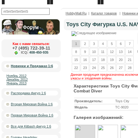
Новости
О компании
Контакты
OK
HobbyMall.Ru
|
Каталог товаров
|
Новинки и
Toys City Фигурка U.S. N
Как с нами связаться:
1
2
3
4
5
6
7
+7 (495) 722-39-11
8
9
10
11
12
13
14
ICQ:
408-450-935
15
16
17
18
19
20
21
Новинки и Предзаказ 1:6
22
23
24
25
26
27
28
Данная продукция предназначена исключит
Ноябрь 2012
ужасы и злодеяния войны.
Декабрь 2012
Январь 2013
Характеристики Toys City Фи
Combat Diver
Распродажа фигур 1:6
Производитель:
Toys City
Вторая Мировая Война 1:6
Модель
TC-9020
Первая Мировая Война 1:6
Галерея изображений:
Все для Kitbash фигур 1:6
Головы Headplay