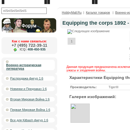
Новости
О компании
Контакты
OK
HobbyMall.Ru
|
Каталог товаров
|
Военно-и
Equipping the corps 1892 -
Как с нами связаться:
1
+7 (495) 722-39-11
ICQ:
408-450-935
Военно-историческая
Данная продукция предназначена исключит
литература
ужасы и злодеяния войны.
Характеристики Equipping the
Распродажа фигур 1:6
Производитель:
TigerIII
Новинки и Предзаказ 1:6
Галерея изображений:
Вторая Мировая Война 1:6
Первая Мировая Война 1:6
Все для Kitbash фигур 1:6