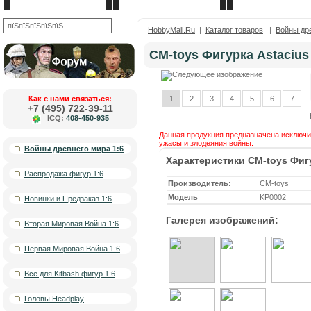
Новости
О компании
Контакты
OK
HobbyMall.Ru
|
Каталог товаров
|
Войны дре
CM-toys Фигурка Astacius 
Как с нами связаться:
1
2
3
4
5
6
7
+7 (495) 722-39-11
ICQ:
408-450-935
Данная продукция предназначена исключит
ужасы и злодеяния войны.
Войны древнего мира 1:6
Характеристики CM-toys Фигур
Распродажа фигур 1:6
Производитель:
CM-toys
Модель
KP0002
Новинки и Предзаказ 1:6
Галерея изображений:
Вторая Мировая Война 1:6
Первая Мировая Война 1:6
Все для Kitbash фигур 1:6
Головы Headplay