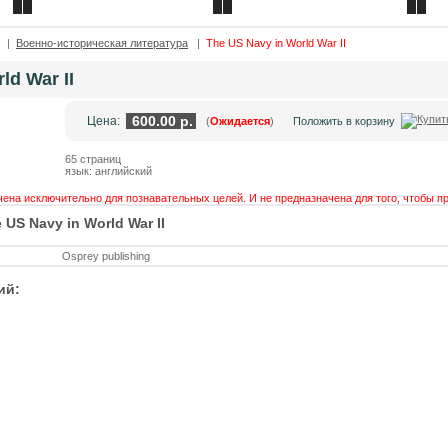
Контакты
Каталог товаров
|
Военно-историческая литература
|
The US Navy in World War II
ld War II
600.00 р.
Цена:
(
Ожидается
)
Положить в корзину
65 страниц
язык: английский
ена исключительно для познавательных целей. И не предназначена для того, чтобы п
US Navy in World War II
Osprey publishing
ий: