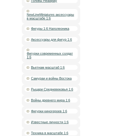
Головы Headplay
NewLineMiniatures аксессуары
в масштабе 1:6
Фигуры 1:6 Наполеоника
Аксессуары для фигур 1:6
Фигурки современных солдат
1:6
Вьетнам масштаб 1:6
Самураи и войны Востока
Рыцари Средневековья 1:6
Войны древнего мира 1:6
Фигурки киногероев 1:6
Известные личности 1:6
Техника в масштабе 1:6