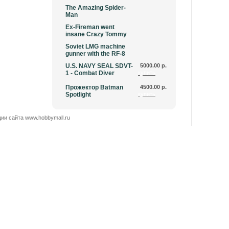
The Amazing Spider-
Man
Ex-Fireman went
insane Crazy Tommy
Soviet LMG machine
gunner with the RF-8
U.S. NAVY SEAL SDVT-
5000.00 р.
1 - Combat Diver
купить
Прожектор Batman
4500.00 р.
Spotlight
купить
ии сайта www.hobbymall.ru
 отдел