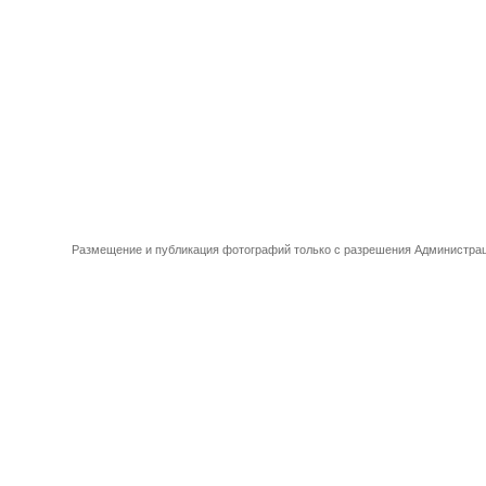
Размещение и публикация фотографий только с разрешения Администрац
ти
|
О компании
|
Контакты
|
Каталог товаров
|
Сделать розничный заказ
|
Оптовый