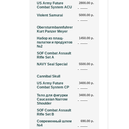
US Army Future
2800.00 р.
Combat System ACU
купить
Violent Samurai
5000.00 р.
купить
Obersturmbannfuhrer
Kurt Panzer Meyer
Набор из плащ-
1450.00 р.
палатки и продуктов
купить
№2
SOF Combat Assault
Rifle Set A
NAVY Seal Special
5500.00 р.
купить
Cannibal Skull
US Army Future
3400.00 р.
Combat System CP
купить
Тело для фигурки
3400.00 р.
Caucasian Narrow
купить
Shoulder
SOF Combat Assault
Rifle Set B
Современный шлем
690.00 р.
№4
купить