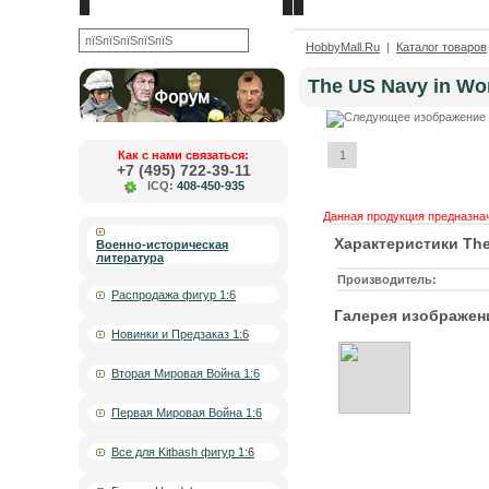
Новости
О компании
OK
HobbyMall.Ru
|
Каталог товаров
The US Navy in Wor
Как с нами связаться:
1
+7 (495) 722-39-11
ICQ:
408-450-935
Данная продукция предназнач
Характеристики The 
Военно-историческая
литература
Производитель:
Распродажа фигур 1:6
Галерея изображен
Новинки и Предзаказ 1:6
Вторая Мировая Война 1:6
Первая Мировая Война 1:6
Все для Kitbash фигур 1:6