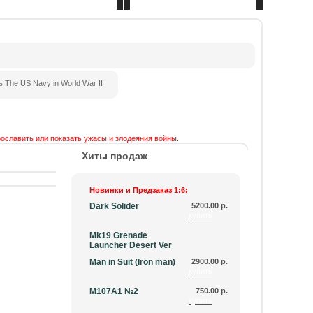
Сделать розничный заказ
Оптовый отдел
рославить или показать ужасы и злодеяния войны.
Хиты продаж
Новинки и Предзаказ 1:6:
Dark Solider
5200.00 р.
купить
Mk19 Grenade
Launcher Desert Ver
Man in Suit (Iron man)
2900.00 р.
купить
М107А1 №2
750.00 р.
купить