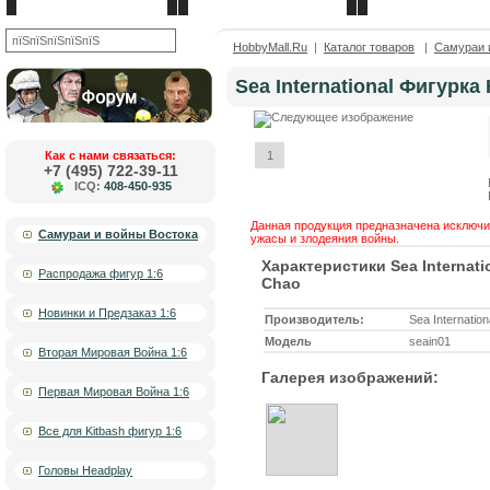
Новости
О компании
Контакты
OK
HobbyMall.Ru
|
Каталог товаров
|
Самураи 
Sea International Фигурк
Как с нами связаться:
1
+7 (495) 722-39-11
ICQ:
408-450-935
Данная продукция предназначена исключит
Самураи и войны Востока
ужасы и злодеяния войны.
Характеристики Sea Internat
Распродажа фигур 1:6
Chao
Новинки и Предзаказ 1:6
Производитель:
Sea Internation
Модель
seain01
Вторая Мировая Война 1:6
Галерея изображений:
Первая Мировая Война 1:6
Все для Kitbash фигур 1:6
Головы Headplay