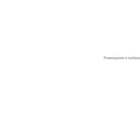
Размещение и публика
Новости
|
О компании
|
Контакты
|
Кат
Copyright © www.hobby