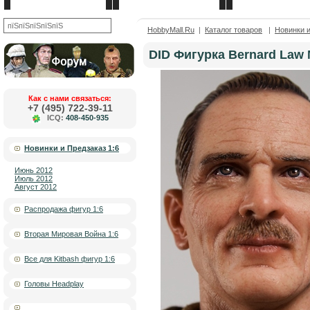
Новости
О компании
Контакты
OK
HobbyMall.Ru
|
Каталог товаров
|
Новинки и
DID Фигурка Bernard Law
Как с нами связаться:
+7 (495) 722-39-11
ICQ:
408-450-935
Новинки и Предзаказ 1:6
Июнь 2012
Июль 2012
Август 2012
Распродажа фигур 1:6
Вторая Мировая Война 1:6
Все для Kitbash фигур 1:6
Головы Headplay