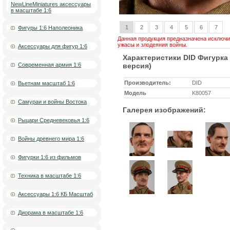
NewLineMiniatures аксессуары
в масштабе 1:6
1
2
3
4
5
6
7
Фигуры 1:6 Наполеоника
Данная продукция предназначена исключит
ужасы и злодеяния войны.
Аксессуары для фигур 1:6
Характеристики DID Фигурка
Современная армия 1:6
версия)
Производитель:
DID
Вьетнам масштаб 1:6
Модель
K80057
Самураи и войны Востока
Галерея изображений:
Рыцари Средневековья 1:6
Войны древнего мира 1:6
Фигурки 1:6 из фильмов
Техника в масштабе 1:6
Аксессуары 1:6 КБ Масштаб
Диорама в масштабе 1:6