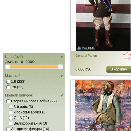
General Patton
Цена (руб)
v
Диапазон:
0 - 29000
8 000 руб
В корзину
Масштаб
v
1:6
(223)
1:8
(22)
Модели фигурок
v
Вторая мировая война
(22)
3-й рейх
(3)
Японская армия
(3)
США
(11)
Великобритания
(3)
Авторские фигуры
(14)