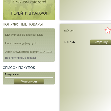
ПОПУЛРЯНЫЕ ТОВАРЫ
табурет
DID Фигурка SS Engineer Niels
600 руб
В корзину
Подставка под фигуру 1:6
Albert Brown British Infantry 1914-1918
Все популряные товары
СПИСОК ПОКУПОК
Товаров нет
Мои списки