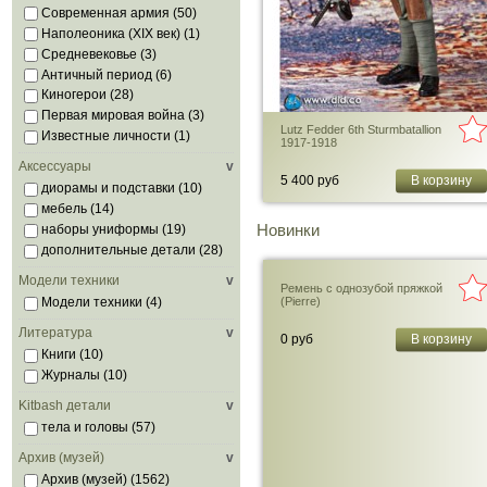
Современная армия
(50)
Наполеоника (XIX век)
(1)
Средневековье
(3)
Античный период
(6)
Киногерои
(28)
Первая мировая война
(3)
Lutz Fedder 6th Sturmbatallion
Известные личности
(1)
1917-1918
Аксессуары
v
5 400 руб
В корзину
диорамы и подставки
(10)
мебель
(14)
Новинки
наборы униформы
(19)
дополнительные детали
(28)
Модели техники
v
Ремень с однозубой пряжкой
(Pierre)
Модели техники
(4)
Литература
v
0 руб
В корзину
Книги
(10)
Журналы
(10)
Kitbash детали
v
тела и головы
(57)
Архив (музей)
v
Архив (музей)
(1562)