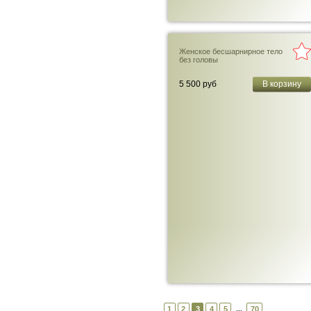
Женское бесшарнирное тело
без головы
5 500 руб
В корзину
1
2
3
4
5
70
...