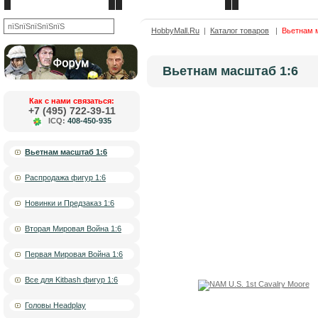
Новости
О компании
Каталог товаров
OK
HobbyMall.Ru
|
Каталог товаров
|
Вьетнам 
Вьетнам масштаб 1:6
Как с нами связаться:
+7 (495) 722-39-11
ICQ:
408-450-935
Вьетнам масштаб 1:6
Распродажа фигур 1:6
Новинки и Предзаказ 1:6
Вторая Мировая Война 1:6
Первая Мировая Война 1:6
Все для Kitbash фигур 1:6
Головы Headplay