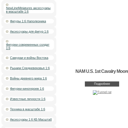
NewLineMiniatures аксессуары
в масштабе 1:6
Фигуры 1:6 Наполеоника
Аксессуары для фигур 1:6
Фигурки современных солдат
1:6
Самураи и войны Востока
Рыцари Средневековья 1:6
NAM U.S. 1st Cavalry Moor
Войны древнего мира 1:6
Подробнее
Фигурки киногероев 1:6
Известные личности 1:6
Техника в масштабе 1:6
Аксессуары 1:6 КБ Масштаб