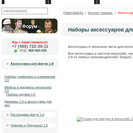
Новости
О компании
Каталог товаров
OK
HobbyMall.Ru
|
Каталог товаров
|
Аксессуар
Наборы аксессуаров для
Как с нами связаться:
+7 (495) 722-39-11
Аксессуары и запасные части для колл
ICQ:
408-450-935
Все аксессуары в шестом масштабе, пр
1:6 от любых производителей: Dragon, DiD
Аксессуары для фигур 1:6
Наборы униформы и снаряжения
1:6
Мебель и предметы интерьера
1:6
Наборы оружия 1:6
Диорамы 1:6 и аксессуары для
них
Распродажа фигур 1:6
Новинки и Предзаказ 1:6