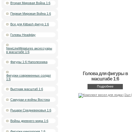
Вторая Мировая Война 1:6
Первая Мировая Война 1:6
Все для Kitbash фигур 1:6
Головы Headplay
NewLineMiniatures аксессуары
в масштабе 1:6
Фигуры 1:6 Наполеоника
Голова для фигуры в
Фигурки современных солдат
масштабе 1:6
1:6
Подробнее
Вьетнам масштаб 1:6
Самураи и войны Востока
Рыцари Средневековья 1:6
Войны древнего мира 1:6
Фигурки киногероев 1:6