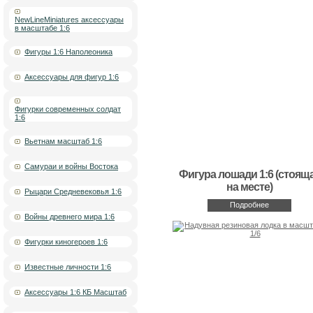
NewLineMiniatures аксессуары
в масштабе 1:6
Фигуры 1:6 Наполеоника
Аксессуары для фигур 1:6
Фигурки современных солдат
1:6
Вьетнам масштаб 1:6
Самураи и войны Востока
Фигура лошади 1:6 (стоящ
на месте)
Рыцари Средневековья 1:6
Подробнее
Войны древнего мира 1:6
Фигурки киногероев 1:6
Известные личности 1:6
Аксессуары 1:6 КБ Масштаб