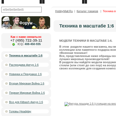
Новости
О компании
Каталог товаров
OK
HobbyMall.Ru
|
Каталог товаров
|
Техника в
Техника в масштабе 1:6
Как с нами связаться:
+7 (495) 722-39-11
МОДЕЛИ ТЕХНИКИ В МАСШТАБЕ 1:6.
ICQ:
408-450-935
В этом разделе нашего магазина, вы м
коллекции или памятного подарка вое
«Военная техника»!
Техника в масштабе 1:6
Все, представленные ниже образцы воо
лучших мировых производителей!
В разделе вы найдёте модели вооруже
Распродажа фигур 1:6
стояли (или стоят до сих пор) на воор
своих коллекциях для создания компо
Новинки и Предзаказ 1:6
Вторая Мировая Война 1:6
Первая Мировая Война 1:6
Все для Kitbash фигур 1:6
Головы Headplay