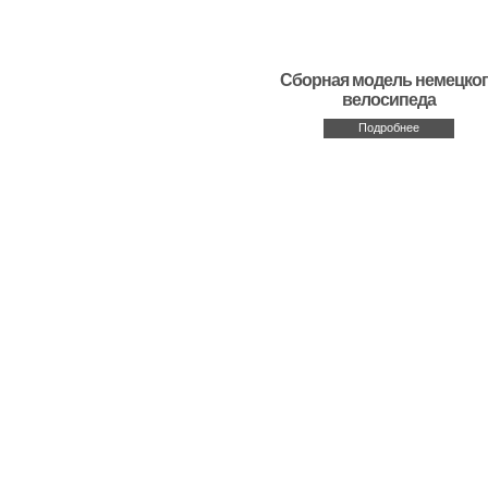
Сборная модель немецко
велосипеда
Подробнее
Новости
|
О компании
|
Каталог товаров
Copyright © www.hobby