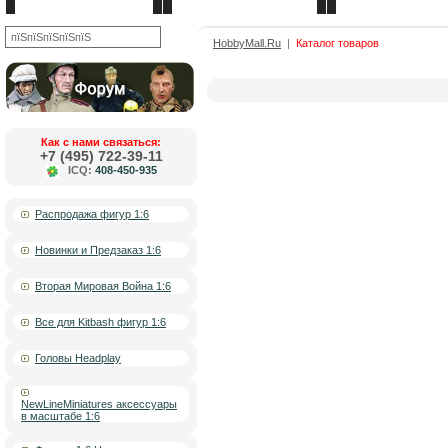
Новости
О компании
Контакты
OK
HobbyMall.Ru
|
Каталог товаров
Как с нами связаться:
+7 (495) 722-39-11
ICQ:
408-450-935
Распродажа фигур 1:6
Новинки и Предзаказ 1:6
Вторая Мировая Война 1:6
Все для Kitbash фигур 1:6
Головы Headplay
NewLineMiniatures аксессуары
в масштабе 1:6