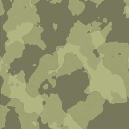
Армейский мотоцикл Zundapp
KS-750 (без коляски)
18 000 руб
В корзину
Паркет №3
650 руб
В корзину