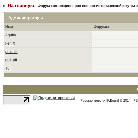
На главную:
Форум коллекционеров военно-исторической и культо
Администраторы
Имя
Форумы
Aquila
FeniX
prozaik
rod_oil
Tui
Русская версия
IP.Board
© 2014
IPS